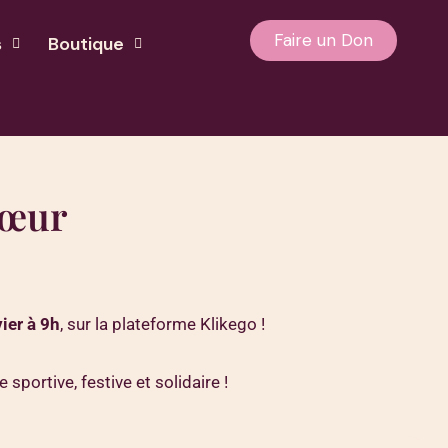
Faire un Don
s
Boutique
Cœur
ier à 9h
, sur la plateforme Klikego !
portive, festive et solidaire !