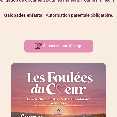
bligation de document pour les majeurs. Pour les mineurs :
Galopades enfants :
Autorisation parentale obligatoire.
S'inscrire sur Kilkego