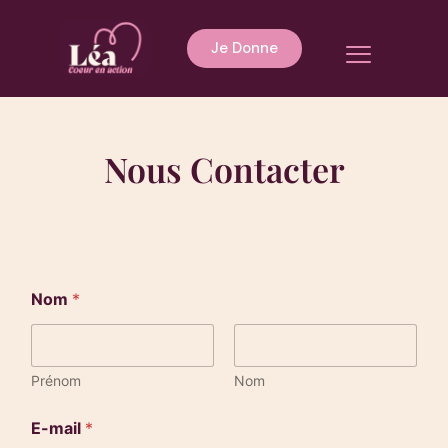
Aller
au
Menu
Je Donne
contenu
Nous Contacter
Nom
*
Prénom
Nom
E-mail
*