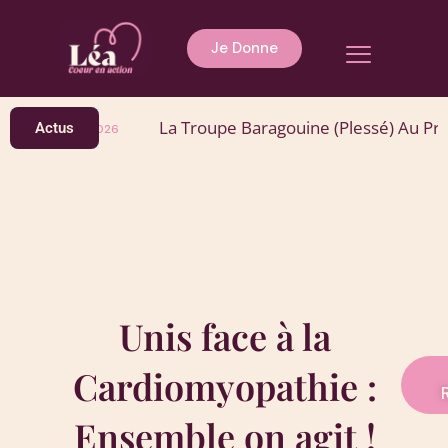
Aller
au
Menu
Je Donne
contenu
La Troupe Baragouine (Plessé) Au Profit De 
Actus
03/06/2026
Unis face à la
Cardiomyopathie :
Ensemble on agit !