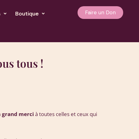
Faire un Don
s
Boutique
ous tous !
n
grand merci
à toutes celles et ceux qui