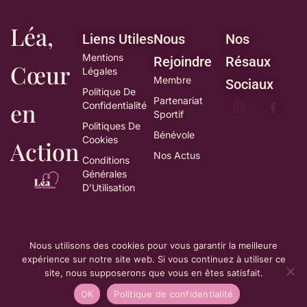
Léa,
Liens Utiles
Nous
Nos
Mentions
Rejoindre
Résaux
Cœur
Légales
Membre
Sociaux
Politique De
Partenariat
en
Confidentialité
Sportif
Politiques De
Bénévole
Cookies
Action
Nos Actus
Conditions
Générales
D'Utilisation
Nous utilisons des cookies pour vous garantir la meilleure
expérience sur notre site web. Si vous continuez à utiliser ce
© Léa cœur en action 2025
site, nous supposerons que vous en êtes satisfait.
OK
Politique de confidentialité