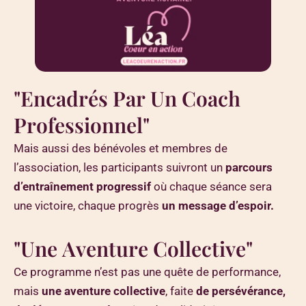
"
E
n
c
a
d
r
é
s
P
a
r
U
n
C
o
a
c
h
P
r
o
f
e
s
s
i
o
n
n
e
l
"
Mais aussi des bénévoles et membres de
l’association, les participants suivront un
parcours
d’entraînement progressif
où chaque séance sera
une victoire, chaque progrès
un message d’espoir.
"
U
n
e
A
v
e
n
t
u
r
e
C
o
l
l
e
c
t
i
v
e
"
Ce programme n’est pas une quête de performance,
mais
une aventure collective
, faite
de persévérance,