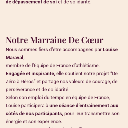
de dépassement de soi
et de solidarité.
N
o
t
r
e
M
a
r
r
a
i
n
e
D
e
C
œ
u
r
Nous sommes fiers d’être accompagnés par
Louise
Maraval,
membre de l’Équipe de France d’athlétisme.
Engagée et inspirante,
elle soutient notre projet “De
Zéro à Héros” et partage nos valeurs de courage, de
persévérance et de solidarité.
Selon son emploi du temps en équipe de France,
Louise participera à
une séance d’entraînement aux
côtés de nos participants,
pour leur transmettre son
énergie et son expérience.