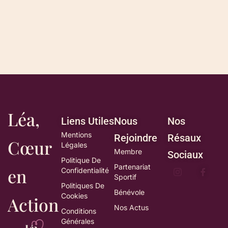
Léa,
Liens Utiles
Nous
Nos
Mentions
Rejoindre
Résaux
Cœur
Légales
Membre
Sociaux
Politique De
Partenariat
en
Confidentialité
Sportif
Politiques De
Bénévole
Cookies
Action
Nos Actus
Conditions
Générales